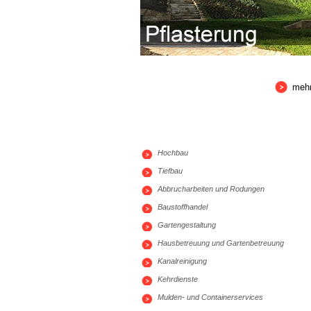
meh
Hochbau
Tiefbau
Abbrucharbeiten und Rodungen
Baustoffhandel
Gartengestaltung
Hausbetreuung und Gartenbetreuung
Kanalreinigung
Kehrdienste
Mulden- und Containerservices