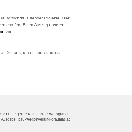
aufortschritt laufender Projekte. Hier
verschaffen. Einen Auszug unserer
zen
vor.
en Sie uns, um ein individuelles
S e.U.
|
Engelkreuzstr 2
|
3012
Wolfsgraben
n Ausgabe
|
bau@erdbewegung-braunias.at